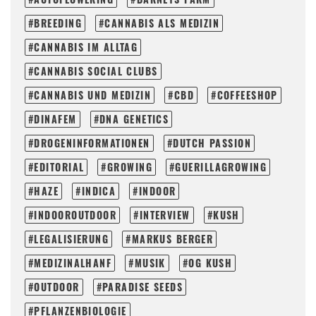
BREEDING
CANNABIS ALS MEDIZIN
CANNABIS IM ALLTAG
CANNABIS SOCIAL CLUBS
CANNABIS UND MEDIZIN
CBD
COFFEESHOP
DINAFEM
DNA GENETICS
DROGENINFORMATIONEN
DUTCH PASSION
EDITORIAL
GROWING
GUERILLAGROWING
HAZE
INDICA
INDOOR
INDOOROUTDOOR
INTERVIEW
KUSH
LEGALISIERUNG
MARKUS BERGER
MEDIZINALHANF
MUSIK
OG KUSH
OUTDOOR
PARADISE SEEDS
PFLANZENBIOLOGIE