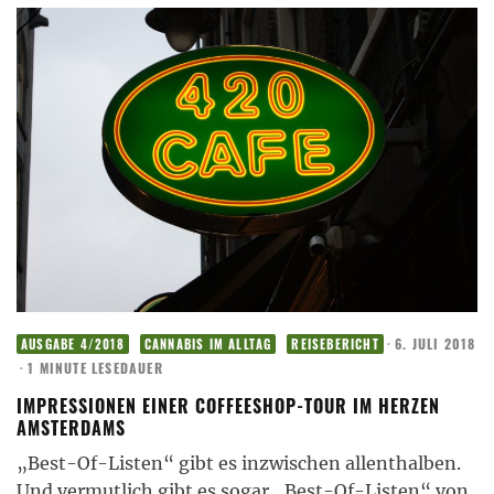
·
6. JULI 2018
AUSGABE 4/2018
CANNABIS IM ALLTAG
REISEBERICHT
·
1 MINUTE LESEDAUER
IMPRESSIONEN EINER COFFEESHOP-TOUR IM HERZEN
AMSTERDAMS
„Best-Of-Listen“ gibt es inzwischen allenthalben.
Und vermutlich gibt es sogar „Best-Of-Listen“ von