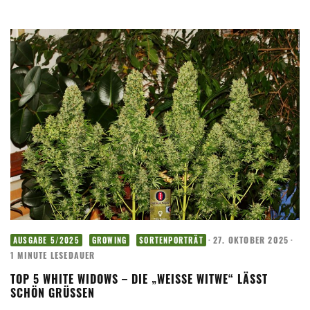
·
27. OKTOBER 2025
·
AUSGABE 5/2025
GROWING
SORTENPORTRÄT
1 MINUTE LESEDAUER
TOP 5 WHITE WIDOWS – DIE „WEISSE WITWE“ LÄSST S
CHÖN GRÜSSEN