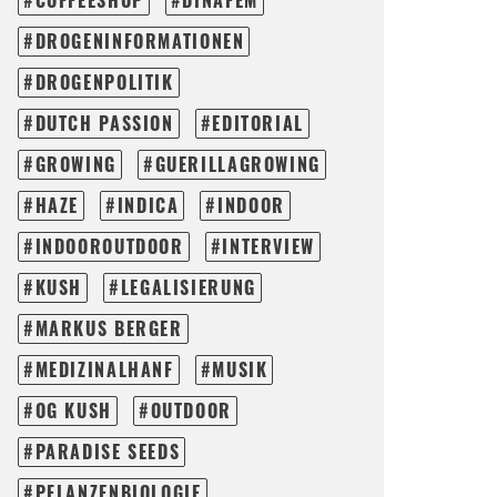
COFFEESHOP
DINAFEM
DROGENINFORMATIONEN
DROGENPOLITIK
DUTCH PASSION
EDITORIAL
GROWING
GUERILLAGROWING
HAZE
INDICA
INDOOR
INDOOROUTDOOR
INTERVIEW
KUSH
LEGALISIERUNG
MARKUS BERGER
MEDIZINALHANF
MUSIK
OG KUSH
OUTDOOR
PARADISE SEEDS
PFLANZENBIOLOGIE