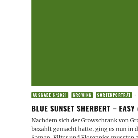
·
AUSGABE 6/2021
GROWING
SORTENPORTRÄT
BLUE SUNSET SHERBERT – EASY 
Nachdem sich der Growschrank von Gro
bezahlt gemacht hatte, ging es nun in 
Samen, Filter und Florganics mussten a