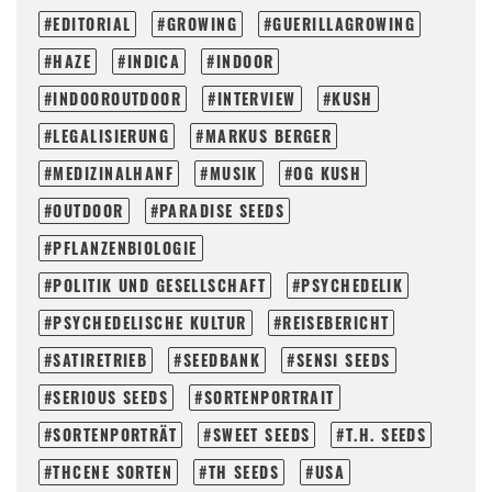
EDITORIAL
GROWING
GUERILLAGROWING
HAZE
INDICA
INDOOR
INDOOROUTDOOR
INTERVIEW
KUSH
LEGALISIERUNG
MARKUS BERGER
MEDIZINALHANF
MUSIK
OG KUSH
OUTDOOR
PARADISE SEEDS
PFLANZENBIOLOGIE
POLITIK UND GESELLSCHAFT
PSYCHEDELIK
PSYCHEDELISCHE KULTUR
REISEBERICHT
SATIRETRIEB
SEEDBANK
SENSI SEEDS
SERIOUS SEEDS
SORTENPORTRAIT
SORTENPORTRÄT
SWEET SEEDS
T.H. SEEDS
THCENE SORTEN
TH SEEDS
USA