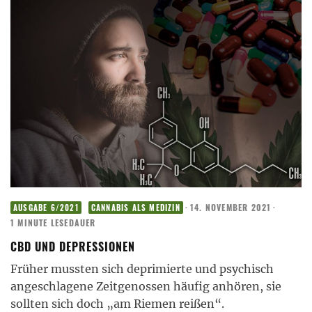
·
14. NOVEMBER 2021
·
AUSGABE 6/2021
CANNABIS ALS MEDIZIN
1 MINUTE LESEDAUER
CBD UND DEPRESSIONEN
Früher mussten sich deprimierte und psychisch
angeschlagene Zeitgenossen häufig anhören, sie
sollten sich doch „am Riemen reißen“.