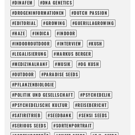
DINAFEM
DNA GENETICS
DROGENINFORMATIONEN
DUTCH PASSION
EDITORIAL
GROWING
GUERILLAGROWING
HAZE
INDICA
INDOOR
INDOOROUTDOOR
INTERVIEW
KUSH
LEGALISIERUNG
MARKUS BERGER
MEDIZINALHANF
MUSIK
OG KUSH
OUTDOOR
PARADISE SEEDS
PFLANZENBIOLOGIE
POLITIK UND GESELLSCHAFT
PSYCHEDELIK
PSYCHEDELISCHE KULTUR
REISEBERICHT
SATIRETRIEB
SEEDBANK
SENSI SEEDS
SERIOUS SEEDS
SORTENPORTRAIT