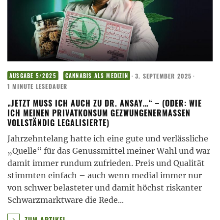
·
3. SEPTEMBER 2025
·
AUSGABE 5/2025
CANNABIS ALS MEDIZIN
1 MINUTE LESEDAUER
„JETZT MUSS ICH AUCH ZU DR. ANSAY…“ – (ODER: WIE
ICH MEINEN PRIVATKONSUM GEZWUNGENERMASSEN V
OLLSTÄNDIG LEGALISIERTE)
Jahrzehntelang hatte ich eine gute und verlässliche
„Quelle“ für das Genussmittel meiner Wahl und war
damit immer rundum zufrieden. Preis und Qualität
stimmten einfach – auch wenn medial immer nur
von schwer belasteter und damit höchst riskanter
Schwarzmarktware die Rede
...
ZUM ARTIKEL