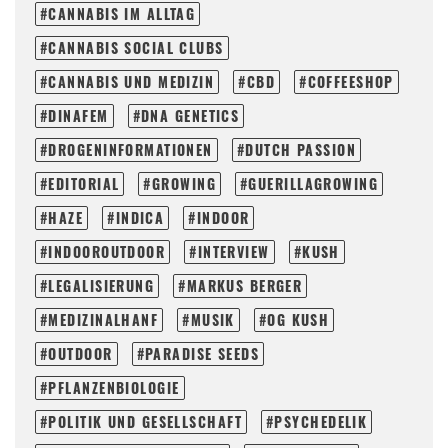
CANNABIS IM ALLTAG
CANNABIS SOCIAL CLUBS
CANNABIS UND MEDIZIN
CBD
COFFEESHOP
DINAFEM
DNA GENETICS
DROGENINFORMATIONEN
DUTCH PASSION
EDITORIAL
GROWING
GUERILLAGROWING
HAZE
INDICA
INDOOR
INDOOROUTDOOR
INTERVIEW
KUSH
LEGALISIERUNG
MARKUS BERGER
MEDIZINALHANF
MUSIK
OG KUSH
OUTDOOR
PARADISE SEEDS
PFLANZENBIOLOGIE
POLITIK UND GESELLSCHAFT
PSYCHEDELIK