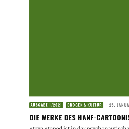
·
25. JANU
AUSGABE 1/2021
DROGEN & KULTUR
DIE WERKE DES HANF-CARTOONI
Steve Stoned ist in der psychonautisch