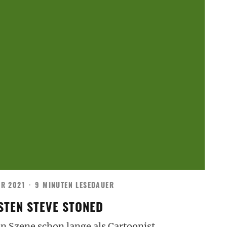
AR 2021
·
9 MINUTEN LESEDAUER
STEN STEVE STONED
en Szene schon lange als Cartoonist,