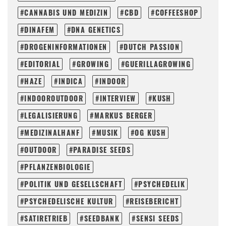
CANNABIS UND MEDIZIN
CBD
COFFEESHOP
DINAFEM
DNA GENETICS
DROGENINFORMATIONEN
DUTCH PASSION
EDITORIAL
GROWING
GUERILLAGROWING
HAZE
INDICA
INDOOR
INDOOROUTDOOR
INTERVIEW
KUSH
LEGALISIERUNG
MARKUS BERGER
MEDIZINALHANF
MUSIK
OG KUSH
OUTDOOR
PARADISE SEEDS
PFLANZENBIOLOGIE
POLITIK UND GESELLSCHAFT
PSYCHEDELIK
PSYCHEDELISCHE KULTUR
REISEBERICHT
SATIRETRIEB
SEEDBANK
SENSI SEEDS