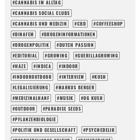
CANNABIS IM ALLTAG
CANNABIS SOCIAL CLUBS
CANNABIS UND MEDIZIN
CBD
COFFEESHOP
DINAFEM
DROGENINFORMATIONEN
DROGENPOLITIK
DUTCH PASSION
EDITORIAL
GROWING
GUERILLAGROWING
HAZE
INDICA
INDOOR
INDOOROUTDOOR
INTERVIEW
KUSH
LEGALISIERUNG
MARKUS BERGER
MEDIZINALHANF
MUSIK
OG KUSH
OUTDOOR
PARADISE SEEDS
PFLANZENBIOLOGIE
POLITIK UND GESELLSCHAFT
PSYCHEDELIK