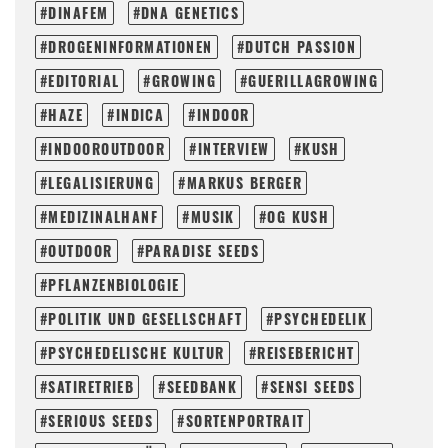
DINAFEM
DNA GENETICS
DROGENINFORMATIONEN
DUTCH PASSION
EDITORIAL
GROWING
GUERILLAGROWING
HAZE
INDICA
INDOOR
INDOOROUTDOOR
INTERVIEW
KUSH
LEGALISIERUNG
MARKUS BERGER
MEDIZINALHANF
MUSIK
OG KUSH
OUTDOOR
PARADISE SEEDS
PFLANZENBIOLOGIE
POLITIK UND GESELLSCHAFT
PSYCHEDELIK
PSYCHEDELISCHE KULTUR
REISEBERICHT
SATIRETRIEB
SEEDBANK
SENSI SEEDS
SERIOUS SEEDS
SORTENPORTRAIT