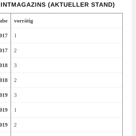
INTMAGAZINS (AKTUELLER STAND)
abe
vorrätig
017
1
017
2
018
3
018
2
019
3
019
1
019
2