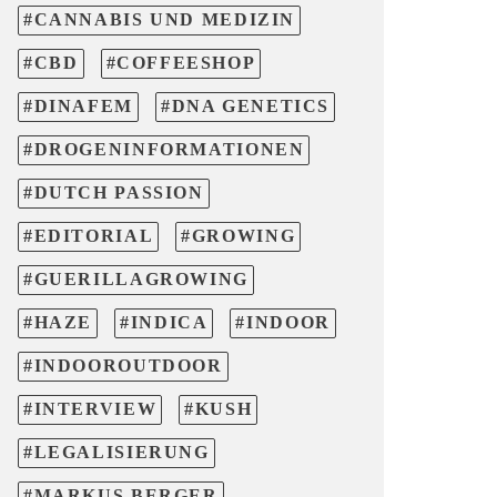
CANNABIS UND MEDIZIN
CBD
COFFEESHOP
DINAFEM
DNA GENETICS
DROGENINFORMATIONEN
DUTCH PASSION
EDITORIAL
GROWING
GUERILLAGROWING
HAZE
INDICA
INDOOR
INDOOROUTDOOR
INTERVIEW
KUSH
LEGALISIERUNG
MARKUS BERGER