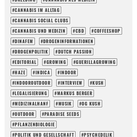
CANNABIS IM ALLTAG
CANNABIS SOCIAL CLUBS
CANNABIS UND MEDIZIN
CBD
COFFEESHOP
DINAFEM
DROGENINFORMATIONEN
DROGENPOLITIK
DUTCH PASSION
EDITORIAL
GROWING
GUERILLAGROWING
HAZE
INDICA
INDOOR
INDOOROUTDOOR
INTERVIEW
KUSH
LEGALISIERUNG
MARKUS BERGER
MEDIZINALHANF
MUSIK
OG KUSH
OUTDOOR
PARADISE SEEDS
PFLANZENBIOLOGIE
POLITIK UND GESELLSCHAFT
PSYCHEDELIK