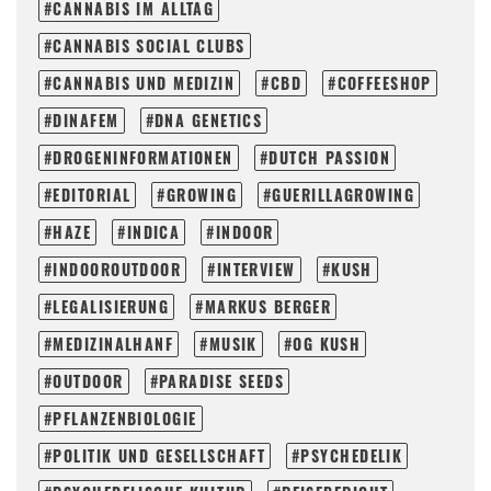
CANNABIS IM ALLTAG
CANNABIS SOCIAL CLUBS
CANNABIS UND MEDIZIN
CBD
COFFEESHOP
DINAFEM
DNA GENETICS
DROGENINFORMATIONEN
DUTCH PASSION
EDITORIAL
GROWING
GUERILLAGROWING
HAZE
INDICA
INDOOR
INDOOROUTDOOR
INTERVIEW
KUSH
LEGALISIERUNG
MARKUS BERGER
MEDIZINALHANF
MUSIK
OG KUSH
OUTDOOR
PARADISE SEEDS
PFLANZENBIOLOGIE
POLITIK UND GESELLSCHAFT
PSYCHEDELIK