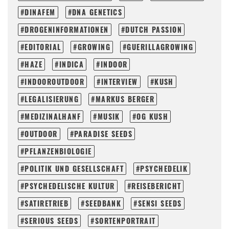
DINAFEM
DNA GENETICS
DROGENINFORMATIONEN
DUTCH PASSION
EDITORIAL
GROWING
GUERILLAGROWING
HAZE
INDICA
INDOOR
INDOOROUTDOOR
INTERVIEW
KUSH
LEGALISIERUNG
MARKUS BERGER
MEDIZINALHANF
MUSIK
OG KUSH
OUTDOOR
PARADISE SEEDS
PFLANZENBIOLOGIE
POLITIK UND GESELLSCHAFT
PSYCHEDELIK
PSYCHEDELISCHE KULTUR
REISEBERICHT
SATIRETRIEB
SEEDBANK
SENSI SEEDS
SERIOUS SEEDS
SORTENPORTRAIT