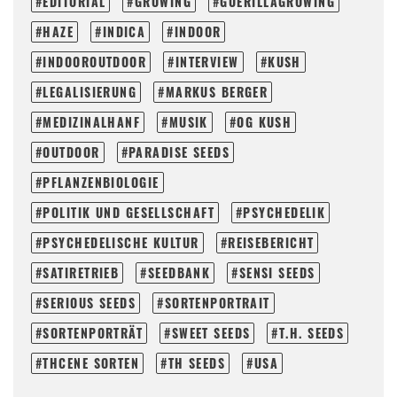
EDITORIAL
GROWING
GUERILLAGROWING
HAZE
INDICA
INDOOR
INDOOROUTDOOR
INTERVIEW
KUSH
LEGALISIERUNG
MARKUS BERGER
MEDIZINALHANF
MUSIK
OG KUSH
OUTDOOR
PARADISE SEEDS
PFLANZENBIOLOGIE
POLITIK UND GESELLSCHAFT
PSYCHEDELIK
PSYCHEDELISCHE KULTUR
REISEBERICHT
SATIRETRIEB
SEEDBANK
SENSI SEEDS
SERIOUS SEEDS
SORTENPORTRAIT
SORTENPORTRÄT
SWEET SEEDS
T.H. SEEDS
THCENE SORTEN
TH SEEDS
USA