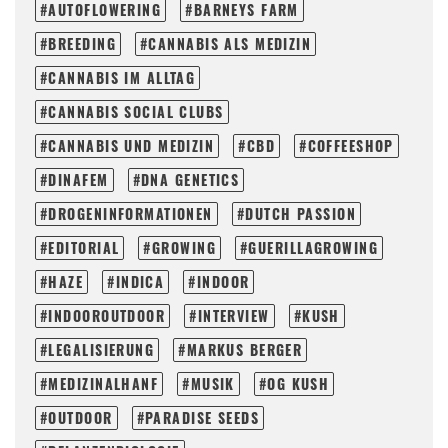
AUTOFLOWERING
BARNEYS FARM
BREEDING
CANNABIS ALS MEDIZIN
CANNABIS IM ALLTAG
CANNABIS SOCIAL CLUBS
CANNABIS UND MEDIZIN
CBD
COFFEESHOP
DINAFEM
DNA GENETICS
DROGENINFORMATIONEN
DUTCH PASSION
EDITORIAL
GROWING
GUERILLAGROWING
HAZE
INDICA
INDOOR
INDOOROUTDOOR
INTERVIEW
KUSH
LEGALISIERUNG
MARKUS BERGER
MEDIZINALHANF
MUSIK
OG KUSH
OUTDOOR
PARADISE SEEDS