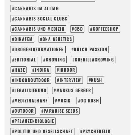
CANNABIS IM ALLTAG
CANNABIS SOCIAL CLUBS
CANNABIS UND MEDIZIN
CBD
COFFEESHOP
DINAFEM
DNA GENETICS
DROGENINFORMATIONEN
DUTCH PASSION
EDITORIAL
GROWING
GUERILLAGROWING
HAZE
INDICA
INDOOR
INDOOROUTDOOR
INTERVIEW
KUSH
LEGALISIERUNG
MARKUS BERGER
MEDIZINALHANF
MUSIK
OG KUSH
OUTDOOR
PARADISE SEEDS
PFLANZENBIOLOGIE
POLITIK UND GESELLSCHAFT
PSYCHEDELIK