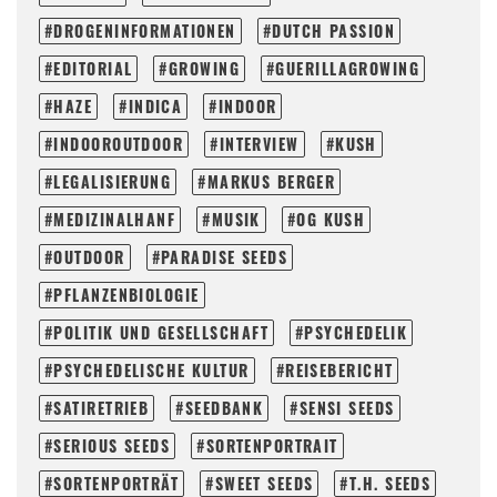
DROGENINFORMATIONEN
DUTCH PASSION
EDITORIAL
GROWING
GUERILLAGROWING
HAZE
INDICA
INDOOR
INDOOROUTDOOR
INTERVIEW
KUSH
LEGALISIERUNG
MARKUS BERGER
MEDIZINALHANF
MUSIK
OG KUSH
OUTDOOR
PARADISE SEEDS
PFLANZENBIOLOGIE
POLITIK UND GESELLSCHAFT
PSYCHEDELIK
PSYCHEDELISCHE KULTUR
REISEBERICHT
SATIRETRIEB
SEEDBANK
SENSI SEEDS
SERIOUS SEEDS
SORTENPORTRAIT
SORTENPORTRÄT
SWEET SEEDS
T.H. SEEDS