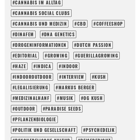
CANNABIS IM ALLTAG
CANNABIS SOCIAL CLUBS
CANNABIS UND MEDIZIN
CBD
COFFEESHOP
DINAFEM
DNA GENETICS
DROGENINFORMATIONEN
DUTCH PASSION
EDITORIAL
GROWING
GUERILLAGROWING
HAZE
INDICA
INDOOR
INDOOROUTDOOR
INTERVIEW
KUSH
LEGALISIERUNG
MARKUS BERGER
MEDIZINALHANF
MUSIK
OG KUSH
OUTDOOR
PARADISE SEEDS
PFLANZENBIOLOGIE
POLITIK UND GESELLSCHAFT
PSYCHEDELIK