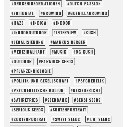
DROGENINFORMATIONEN
DUTCH PASSION
EDITORIAL
GROWING
GUERILLAGROWING
HAZE
INDICA
INDOOR
INDOOROUTDOOR
INTERVIEW
KUSH
LEGALISIERUNG
MARKUS BERGER
MEDIZINALHANF
MUSIK
OG KUSH
OUTDOOR
PARADISE SEEDS
PFLANZENBIOLOGIE
POLITIK UND GESELLSCHAFT
PSYCHEDELIK
PSYCHEDELISCHE KULTUR
REISEBERICHT
SATIRETRIEB
SEEDBANK
SENSI SEEDS
SERIOUS SEEDS
SORTENPORTRAIT
SORTENPORTRÄT
SWEET SEEDS
T.H. SEEDS