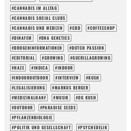
CANNABIS IM ALLTAG
CANNABIS SOCIAL CLUBS
CANNABIS UND MEDIZIN
CBD
COFFEESHOP
DINAFEM
DNA GENETICS
DROGENINFORMATIONEN
DUTCH PASSION
EDITORIAL
GROWING
GUERILLAGROWING
HAZE
INDICA
INDOOR
INDOOROUTDOOR
INTERVIEW
KUSH
LEGALISIERUNG
MARKUS BERGER
MEDIZINALHANF
MUSIK
OG KUSH
OUTDOOR
PARADISE SEEDS
PFLANZENBIOLOGIE
POLITIK UND GESELLSCHAFT
PSYCHEDELIK