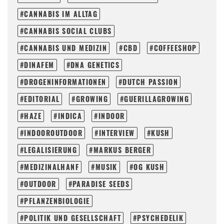
CANNABIS IM ALLTAG
CANNABIS SOCIAL CLUBS
CANNABIS UND MEDIZIN
CBD
COFFEESHOP
DINAFEM
DNA GENETICS
DROGENINFORMATIONEN
DUTCH PASSION
EDITORIAL
GROWING
GUERILLAGROWING
HAZE
INDICA
INDOOR
INDOOROUTDOOR
INTERVIEW
KUSH
LEGALISIERUNG
MARKUS BERGER
MEDIZINALHANF
MUSIK
OG KUSH
OUTDOOR
PARADISE SEEDS
PFLANZENBIOLOGIE
POLITIK UND GESELLSCHAFT
PSYCHEDELIK