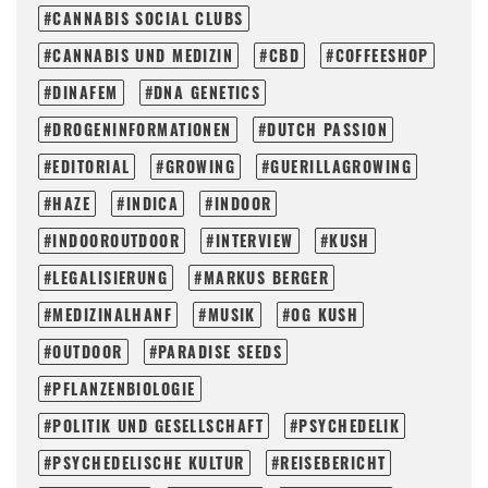
CANNABIS SOCIAL CLUBS
CANNABIS UND MEDIZIN
CBD
COFFEESHOP
DINAFEM
DNA GENETICS
DROGENINFORMATIONEN
DUTCH PASSION
EDITORIAL
GROWING
GUERILLAGROWING
HAZE
INDICA
INDOOR
INDOOROUTDOOR
INTERVIEW
KUSH
LEGALISIERUNG
MARKUS BERGER
MEDIZINALHANF
MUSIK
OG KUSH
OUTDOOR
PARADISE SEEDS
PFLANZENBIOLOGIE
POLITIK UND GESELLSCHAFT
PSYCHEDELIK
PSYCHEDELISCHE KULTUR
REISEBERICHT