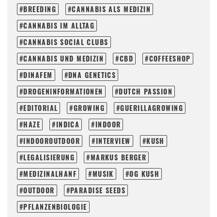
BREEDING
CANNABIS ALS MEDIZIN
CANNABIS IM ALLTAG
CANNABIS SOCIAL CLUBS
CANNABIS UND MEDIZIN
CBD
COFFEESHOP
DINAFEM
DNA GENETICS
DROGENINFORMATIONEN
DUTCH PASSION
EDITORIAL
GROWING
GUERILLAGROWING
HAZE
INDICA
INDOOR
INDOOROUTDOOR
INTERVIEW
KUSH
LEGALISIERUNG
MARKUS BERGER
MEDIZINALHANF
MUSIK
OG KUSH
OUTDOOR
PARADISE SEEDS
PFLANZENBIOLOGIE