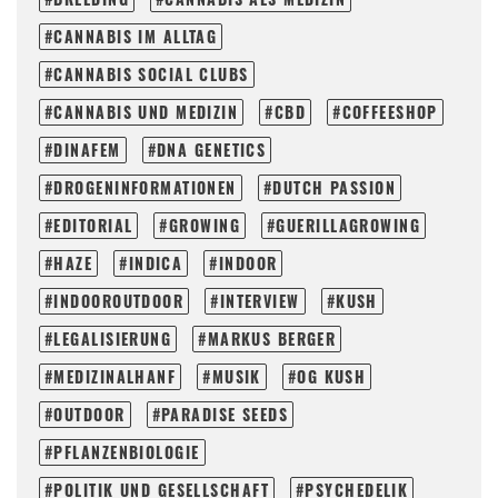
CANNABIS IM ALLTAG
CANNABIS SOCIAL CLUBS
CANNABIS UND MEDIZIN
CBD
COFFEESHOP
DINAFEM
DNA GENETICS
DROGENINFORMATIONEN
DUTCH PASSION
EDITORIAL
GROWING
GUERILLAGROWING
HAZE
INDICA
INDOOR
INDOOROUTDOOR
INTERVIEW
KUSH
LEGALISIERUNG
MARKUS BERGER
MEDIZINALHANF
MUSIK
OG KUSH
OUTDOOR
PARADISE SEEDS
PFLANZENBIOLOGIE
POLITIK UND GESELLSCHAFT
PSYCHEDELIK