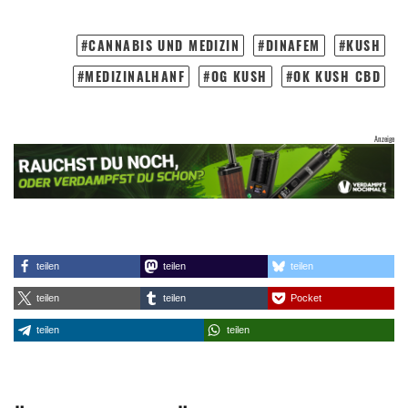
CANNABIS UND MEDIZIN
DINAFEM
KUSH
MEDIZINALHANF
OG KUSH
OK KUSH CBD
teilen
teilen
teilen
teilen
teilen
Pocket
teilen
teilen