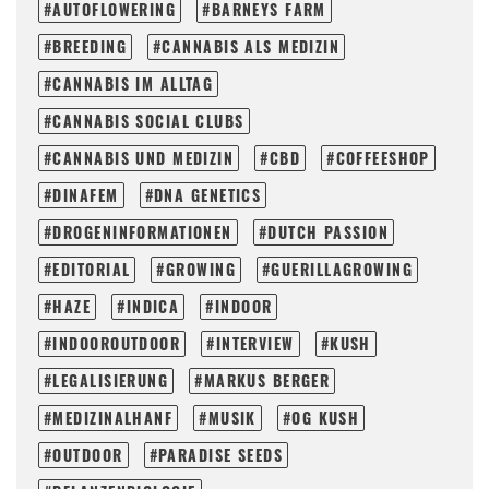
AUTOFLOWERING
BARNEYS FARM
BREEDING
CANNABIS ALS MEDIZIN
CANNABIS IM ALLTAG
CANNABIS SOCIAL CLUBS
CANNABIS UND MEDIZIN
CBD
COFFEESHOP
DINAFEM
DNA GENETICS
DROGENINFORMATIONEN
DUTCH PASSION
EDITORIAL
GROWING
GUERILLAGROWING
HAZE
INDICA
INDOOR
INDOOROUTDOOR
INTERVIEW
KUSH
LEGALISIERUNG
MARKUS BERGER
MEDIZINALHANF
MUSIK
OG KUSH
OUTDOOR
PARADISE SEEDS