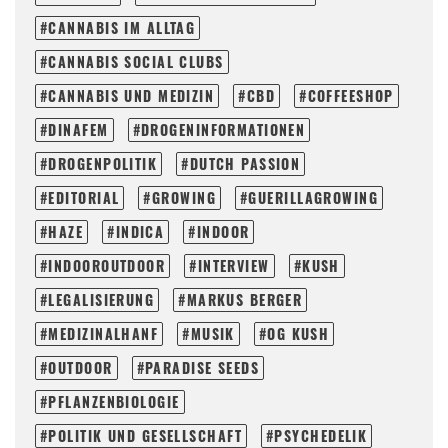
CANNABIS IM ALLTAG
CANNABIS SOCIAL CLUBS
CANNABIS UND MEDIZIN
CBD
COFFEESHOP
DINAFEM
DROGENINFORMATIONEN
DROGENPOLITIK
DUTCH PASSION
EDITORIAL
GROWING
GUERILLAGROWING
HAZE
INDICA
INDOOR
INDOOROUTDOOR
INTERVIEW
KUSH
LEGALISIERUNG
MARKUS BERGER
MEDIZINALHANF
MUSIK
OG KUSH
OUTDOOR
PARADISE SEEDS
PFLANZENBIOLOGIE
POLITIK UND GESELLSCHAFT
PSYCHEDELIK