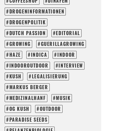
COFFEESHOP
DINAFEM
DROGENINFORMATIONEN
DROGENPOLITIK
DUTCH PASSION
EDITORIAL
GROWING
GUERILLAGROWING
HAZE
INDICA
INDOOR
INDOOROUTDOOR
INTERVIEW
KUSH
LEGALISIERUNG
MARKUS BERGER
MEDIZINALHANF
MUSIK
OG KUSH
OUTDOOR
PARADISE SEEDS
PFLANZENBIOLOGIE