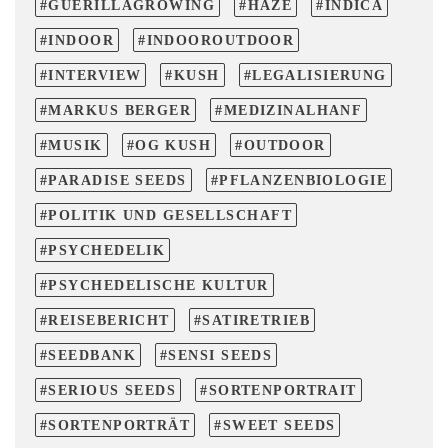
GUERILLAGROWING
HAZE
INDICA
INDOOR
INDOOROUTDOOR
INTERVIEW
KUSH
LEGALISIERUNG
MARKUS BERGER
MEDIZINALHANF
MUSIK
OG KUSH
OUTDOOR
PARADISE SEEDS
PFLANZENBIOLOGIE
POLITIK UND GESELLSCHAFT
PSYCHEDELIK
PSYCHEDELISCHE KULTUR
REISEBERICHT
SATIRETRIEB
SEEDBANK
SENSI SEEDS
SERIOUS SEEDS
SORTENPORTRAIT
SORTENPORTRÄT
SWEET SEEDS