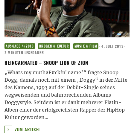
·
4. JULI 2013
·
AUSGABE 4/2013
DROGEN & KULTUR
MUSIK & FILM
2 MINUTEN LESEDAUER
REINCARNATED – SNOOP LION OF ZION
„Whats my muthaF#ck!nʼ name?“ fragte Snoop
Dogg, damals noch mit einem „Doggy“ in der Mitte
des Namens, 1993 auf der Debüt-Single seines
wegweisenden und bahnbrechenden Albums
Doggystyle. Seitdem ist er dank mehrerer Platin-
Alben einer der erfolgreichsten Rapper der HipHop-
Kultur geworden
...
ZUM ARTIKEL