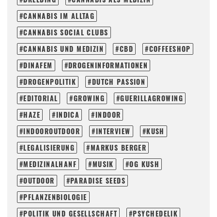
CANNABIS IM ALLTAG
CANNABIS SOCIAL CLUBS
CANNABIS UND MEDIZIN
CBD
COFFEESHOP
DINAFEM
DROGENINFORMATIONEN
DROGENPOLITIK
DUTCH PASSION
EDITORIAL
GROWING
GUERILLAGROWING
HAZE
INDICA
INDOOR
INDOOROUTDOOR
INTERVIEW
KUSH
LEGALISIERUNG
MARKUS BERGER
MEDIZINALHANF
MUSIK
OG KUSH
OUTDOOR
PARADISE SEEDS
PFLANZENBIOLOGIE
POLITIK UND GESELLSCHAFT
PSYCHEDELIK