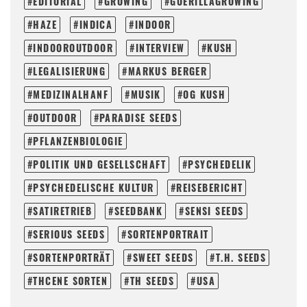
EDITORIAL
GROWING
GUERILLAGROWING
HAZE
INDICA
INDOOR
INDOOROUTDOOR
INTERVIEW
KUSH
LEGALISIERUNG
MARKUS BERGER
MEDIZINALHANF
MUSIK
OG KUSH
OUTDOOR
PARADISE SEEDS
PFLANZENBIOLOGIE
POLITIK UND GESELLSCHAFT
PSYCHEDELIK
PSYCHEDELISCHE KULTUR
REISEBERICHT
SATIRETRIEB
SEEDBANK
SENSI SEEDS
SERIOUS SEEDS
SORTENPORTRAIT
SORTENPORTRÄT
SWEET SEEDS
T.H. SEEDS
THCENE SORTEN
TH SEEDS
USA