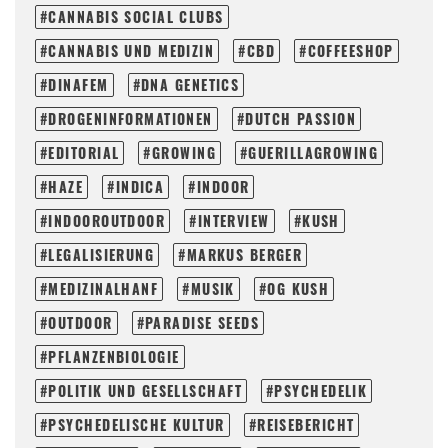
CANNABIS SOCIAL CLUBS
CANNABIS UND MEDIZIN
CBD
COFFEESHOP
DINAFEM
DNA GENETICS
DROGENINFORMATIONEN
DUTCH PASSION
EDITORIAL
GROWING
GUERILLAGROWING
HAZE
INDICA
INDOOR
INDOOROUTDOOR
INTERVIEW
KUSH
LEGALISIERUNG
MARKUS BERGER
MEDIZINALHANF
MUSIK
OG KUSH
OUTDOOR
PARADISE SEEDS
PFLANZENBIOLOGIE
POLITIK UND GESELLSCHAFT
PSYCHEDELIK
PSYCHEDELISCHE KULTUR
REISEBERICHT