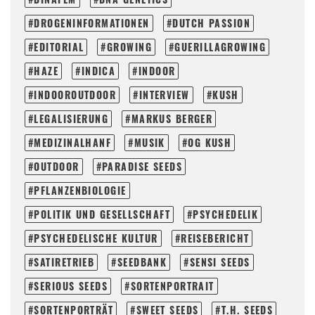
DROGENINFORMATIONEN
DUTCH PASSION
EDITORIAL
GROWING
GUERILLAGROWING
HAZE
INDICA
INDOOR
INDOOROUTDOOR
INTERVIEW
KUSH
LEGALISIERUNG
MARKUS BERGER
MEDIZINALHANF
MUSIK
OG KUSH
OUTDOOR
PARADISE SEEDS
PFLANZENBIOLOGIE
POLITIK UND GESELLSCHAFT
PSYCHEDELIK
PSYCHEDELISCHE KULTUR
REISEBERICHT
SATIRETRIEB
SEEDBANK
SENSI SEEDS
SERIOUS SEEDS
SORTENPORTRAIT
SORTENPORTRÄT
SWEET SEEDS
T.H. SEEDS