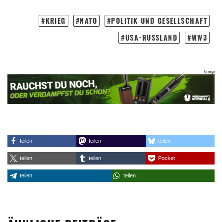
KRIEG
NATO
POLITIK UND GESELLSCHAFT
USA-RUSSLAND
WW3
teilen
teilen
teilen
teilen
teilen
Pocket
teilen
teilen