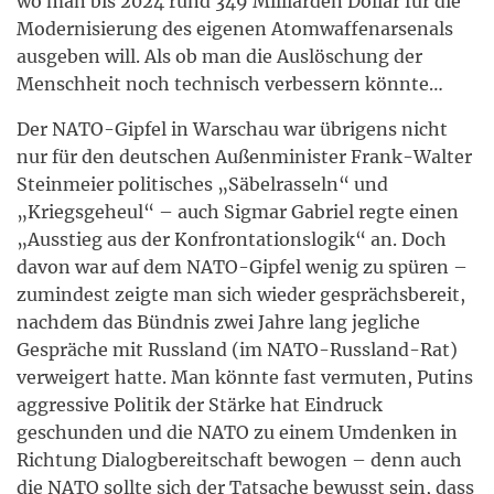
wo man bis 2024 rund 349 Milliarden Dollar für die
Modernisierung des eigenen Atomwaffenarsenals
ausgeben will. Als ob man die Auslöschung der
Menschheit noch technisch verbessern könnte…
Der NATO-Gipfel in Warschau war übrigens nicht
nur für den deutschen Außenminister Frank-Walter
Steinmeier politisches „Säbelrasseln“ und
„Kriegsgeheul“ – auch Sigmar Gabriel regte einen
„Ausstieg aus der Konfrontationslogik“ an. Doch
davon war auf dem NATO-Gipfel wenig zu spüren –
zumindest zeigte man sich wieder gesprächsbereit,
nachdem das Bündnis zwei Jahre lang jegliche
Gespräche mit Russland (im NATO-Russland-Rat)
verweigert hatte. Man könnte fast vermuten, Putins
aggressive Politik der Stärke hat Eindruck
geschunden und die NATO zu einem Umdenken in
Richtung Dialogbereitschaft bewogen – denn auch
die NATO sollte sich der Tatsache bewusst sein, dass