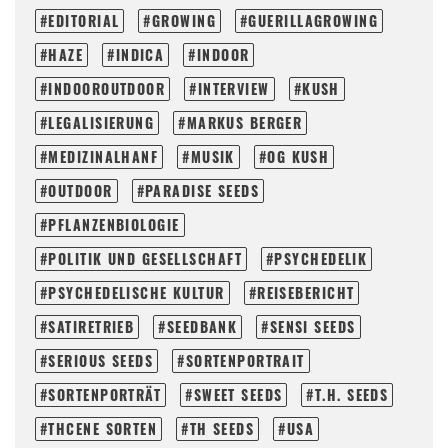
EDITORIAL
GROWING
GUERILLAGROWING
HAZE
INDICA
INDOOR
INDOOROUTDOOR
INTERVIEW
KUSH
LEGALISIERUNG
MARKUS BERGER
MEDIZINALHANF
MUSIK
OG KUSH
OUTDOOR
PARADISE SEEDS
PFLANZENBIOLOGIE
POLITIK UND GESELLSCHAFT
PSYCHEDELIK
PSYCHEDELISCHE KULTUR
REISEBERICHT
SATIRETRIEB
SEEDBANK
SENSI SEEDS
SERIOUS SEEDS
SORTENPORTRAIT
SORTENPORTRÄT
SWEET SEEDS
T.H. SEEDS
THCENE SORTEN
TH SEEDS
USA