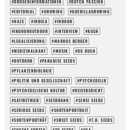
DROGENINFORMATIONEN
DUTCH PASSION
EDITORIAL
GROWING
GUERILLAGROWING
HAZE
INDICA
INDOOR
INDOOROUTDOOR
INTERVIEW
KUSH
LEGALISIERUNG
MARKUS BERGER
MEDIZINALHANF
MUSIK
OG KUSH
OUTDOOR
PARADISE SEEDS
PFLANZENBIOLOGIE
POLITIK UND GESELLSCHAFT
PSYCHEDELIK
PSYCHEDELISCHE KULTUR
REISEBERICHT
SATIRETRIEB
SEEDBANK
SENSI SEEDS
SERIOUS SEEDS
SORTENPORTRAIT
SORTENPORTRÄT
SWEET SEEDS
T.H. SEEDS
THCENE SORTEN
TH SEEDS
USA