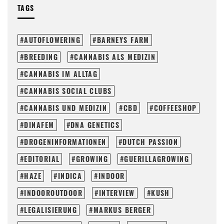
TAGS
AUTOFLOWERING
BARNEYS FARM
BREEDING
CANNABIS ALS MEDIZIN
CANNABIS IM ALLTAG
CANNABIS SOCIAL CLUBS
CANNABIS UND MEDIZIN
CBD
COFFEESHOP
DINAFEM
DNA GENETICS
DROGENINFORMATIONEN
DUTCH PASSION
EDITORIAL
GROWING
GUERILLAGROWING
HAZE
INDICA
INDOOR
INDOOROUTDOOR
INTERVIEW
KUSH
LEGALISIERUNG
MARKUS BERGER