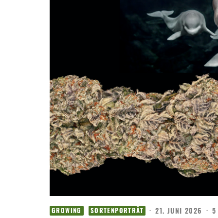
·
21. JUNI 2026
·
5
GROWING
SORTENPORTRÄT