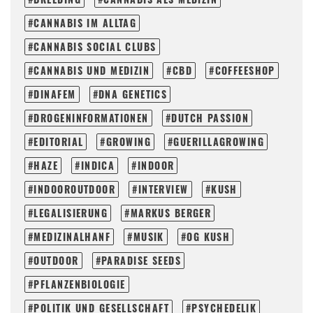
CANNABIS IM ALLTAG
CANNABIS SOCIAL CLUBS
CANNABIS UND MEDIZIN
CBD
COFFEESHOP
DINAFEM
DNA GENETICS
DROGENINFORMATIONEN
DUTCH PASSION
EDITORIAL
GROWING
GUERILLAGROWING
HAZE
INDICA
INDOOR
INDOOROUTDOOR
INTERVIEW
KUSH
LEGALISIERUNG
MARKUS BERGER
MEDIZINALHANF
MUSIK
OG KUSH
OUTDOOR
PARADISE SEEDS
PFLANZENBIOLOGIE
POLITIK UND GESELLSCHAFT
PSYCHEDELIK