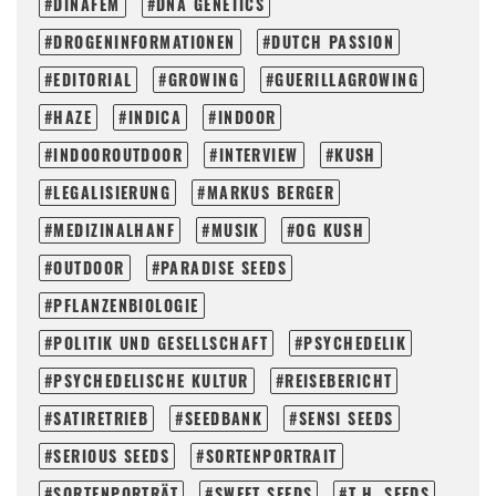
DINAFEM
DNA GENETICS
DROGENINFORMATIONEN
DUTCH PASSION
EDITORIAL
GROWING
GUERILLAGROWING
HAZE
INDICA
INDOOR
INDOOROUTDOOR
INTERVIEW
KUSH
LEGALISIERUNG
MARKUS BERGER
MEDIZINALHANF
MUSIK
OG KUSH
OUTDOOR
PARADISE SEEDS
PFLANZENBIOLOGIE
POLITIK UND GESELLSCHAFT
PSYCHEDELIK
PSYCHEDELISCHE KULTUR
REISEBERICHT
SATIRETRIEB
SEEDBANK
SENSI SEEDS
SERIOUS SEEDS
SORTENPORTRAIT
SORTENPORTRÄT
SWEET SEEDS
T.H. SEEDS