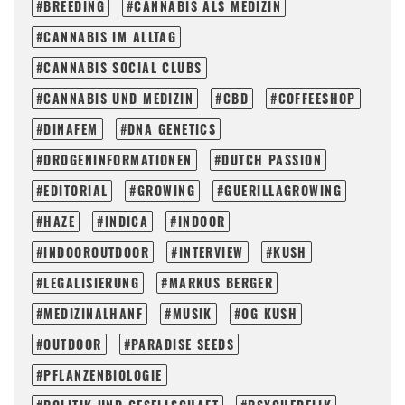
BREEDING
CANNABIS ALS MEDIZIN
CANNABIS IM ALLTAG
CANNABIS SOCIAL CLUBS
CANNABIS UND MEDIZIN
CBD
COFFEESHOP
DINAFEM
DNA GENETICS
DROGENINFORMATIONEN
DUTCH PASSION
EDITORIAL
GROWING
GUERILLAGROWING
HAZE
INDICA
INDOOR
INDOOROUTDOOR
INTERVIEW
KUSH
LEGALISIERUNG
MARKUS BERGER
MEDIZINALHANF
MUSIK
OG KUSH
OUTDOOR
PARADISE SEEDS
PFLANZENBIOLOGIE