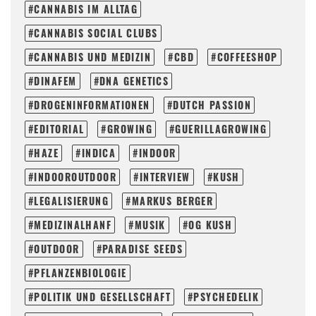
CANNABIS IM ALLTAG
CANNABIS SOCIAL CLUBS
CANNABIS UND MEDIZIN
CBD
COFFEESHOP
DINAFEM
DNA GENETICS
DROGENINFORMATIONEN
DUTCH PASSION
EDITORIAL
GROWING
GUERILLAGROWING
HAZE
INDICA
INDOOR
INDOOROUTDOOR
INTERVIEW
KUSH
LEGALISIERUNG
MARKUS BERGER
MEDIZINALHANF
MUSIK
OG KUSH
OUTDOOR
PARADISE SEEDS
PFLANZENBIOLOGIE
POLITIK UND GESELLSCHAFT
PSYCHEDELIK