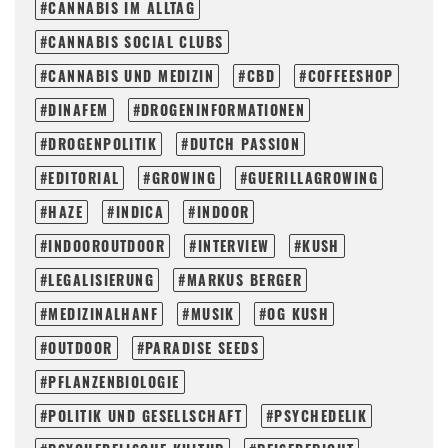
CANNABIS IM ALLTAG
CANNABIS SOCIAL CLUBS
CANNABIS UND MEDIZIN
CBD
COFFEESHOP
DINAFEM
DROGENINFORMATIONEN
DROGENPOLITIK
DUTCH PASSION
EDITORIAL
GROWING
GUERILLAGROWING
HAZE
INDICA
INDOOR
INDOOROUTDOOR
INTERVIEW
KUSH
LEGALISIERUNG
MARKUS BERGER
MEDIZINALHANF
MUSIK
OG KUSH
OUTDOOR
PARADISE SEEDS
PFLANZENBIOLOGIE
POLITIK UND GESELLSCHAFT
PSYCHEDELIK