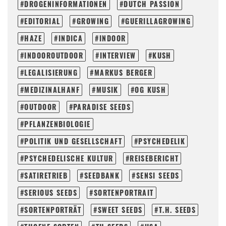
DROGENINFORMATIONEN
DUTCH PASSION
EDITORIAL
GROWING
GUERILLAGROWING
HAZE
INDICA
INDOOR
INDOOROUTDOOR
INTERVIEW
KUSH
LEGALISIERUNG
MARKUS BERGER
MEDIZINALHANF
MUSIK
OG KUSH
OUTDOOR
PARADISE SEEDS
PFLANZENBIOLOGIE
POLITIK UND GESELLSCHAFT
PSYCHEDELIK
PSYCHEDELISCHE KULTUR
REISEBERICHT
SATIRETRIEB
SEEDBANK
SENSI SEEDS
SERIOUS SEEDS
SORTENPORTRAIT
SORTENPORTRÄT
SWEET SEEDS
T.H. SEEDS