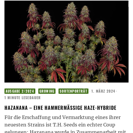
·
1. MÄRZ 2024
·
AUSGABE 2/2024
GROWING
SORTENPORTRÄT
1 MINUTE LESEDAUER
HAZANANA – EINE HAMMERMÄSSIGE HAZE-HYBRIDE
Für die Erschaffung und Vermarktung eines ihrer
neuesten Strains ist T.H. Seeds ein echter Coup
gelungen: Hazanana wurde in Zusammenarbeit mit