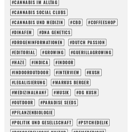
CANNABIS IM ALLTAG
CANNABIS SOCIAL CLUBS
CANNABIS UND MEDIZIN
CBD
COFFEESHOP
DINAFEM
DNA GENETICS
DROGENINFORMATIONEN
DUTCH PASSION
EDITORIAL
GROWING
GUERILLAGROWING
HAZE
INDICA
INDOOR
INDOOROUTDOOR
INTERVIEW
KUSH
LEGALISIERUNG
MARKUS BERGER
MEDIZINALHANF
MUSIK
OG KUSH
OUTDOOR
PARADISE SEEDS
PFLANZENBIOLOGIE
POLITIK UND GESELLSCHAFT
PSYCHEDELIK