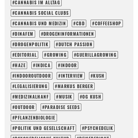
CANNABIS IM ALLTAG
CANNABIS SOCIAL CLUBS
CANNABIS UND MEDIZIN
CBD
COFFEESHOP
DINAFEM
DROGENINFORMATIONEN
DROGENPOLITIK
DUTCH PASSION
EDITORIAL
GROWING
GUERILLAGROWING
HAZE
INDICA
INDOOR
INDOOROUTDOOR
INTERVIEW
KUSH
LEGALISIERUNG
MARKUS BERGER
MEDIZINALHANF
MUSIK
OG KUSH
OUTDOOR
PARADISE SEEDS
PFLANZENBIOLOGIE
POLITIK UND GESELLSCHAFT
PSYCHEDELIK