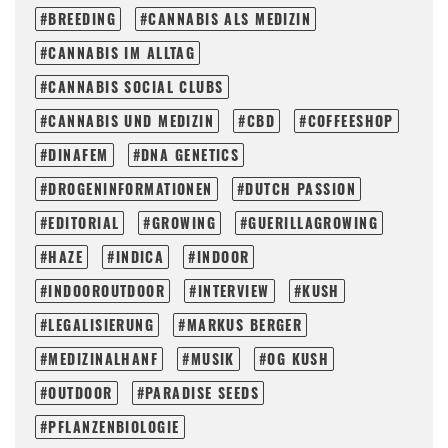
BREEDING
CANNABIS ALS MEDIZIN
CANNABIS IM ALLTAG
CANNABIS SOCIAL CLUBS
CANNABIS UND MEDIZIN
CBD
COFFEESHOP
DINAFEM
DNA GENETICS
DROGENINFORMATIONEN
DUTCH PASSION
EDITORIAL
GROWING
GUERILLAGROWING
HAZE
INDICA
INDOOR
INDOOROUTDOOR
INTERVIEW
KUSH
LEGALISIERUNG
MARKUS BERGER
MEDIZINALHANF
MUSIK
OG KUSH
OUTDOOR
PARADISE SEEDS
PFLANZENBIOLOGIE