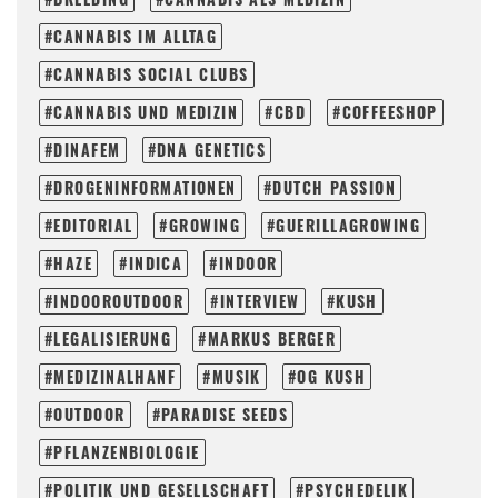
CANNABIS IM ALLTAG
CANNABIS SOCIAL CLUBS
CANNABIS UND MEDIZIN
CBD
COFFEESHOP
DINAFEM
DNA GENETICS
DROGENINFORMATIONEN
DUTCH PASSION
EDITORIAL
GROWING
GUERILLAGROWING
HAZE
INDICA
INDOOR
INDOOROUTDOOR
INTERVIEW
KUSH
LEGALISIERUNG
MARKUS BERGER
MEDIZINALHANF
MUSIK
OG KUSH
OUTDOOR
PARADISE SEEDS
PFLANZENBIOLOGIE
POLITIK UND GESELLSCHAFT
PSYCHEDELIK