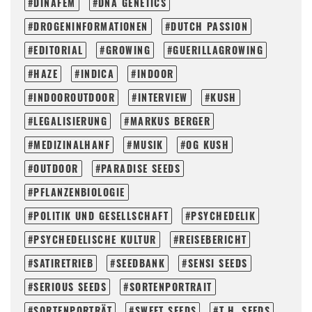
DINAFEM
DNA GENETICS
DROGENINFORMATIONEN
DUTCH PASSION
EDITORIAL
GROWING
GUERILLAGROWING
HAZE
INDICA
INDOOR
INDOOROUTDOOR
INTERVIEW
KUSH
LEGALISIERUNG
MARKUS BERGER
MEDIZINALHANF
MUSIK
OG KUSH
OUTDOOR
PARADISE SEEDS
PFLANZENBIOLOGIE
POLITIK UND GESELLSCHAFT
PSYCHEDELIK
PSYCHEDELISCHE KULTUR
REISEBERICHT
SATIRETRIEB
SEEDBANK
SENSI SEEDS
SERIOUS SEEDS
SORTENPORTRAIT
SORTENPORTRÄT
SWEET SEEDS
T.H. SEEDS