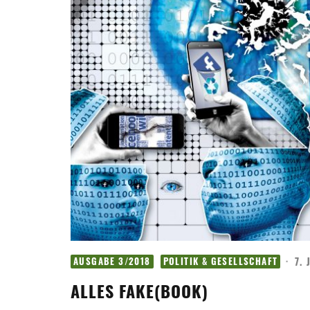
·
7. 
AUSGABE 3/2018
POLITIK & GESELLSCHAFT
ALLES FAKE(BOOK)