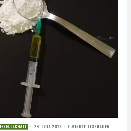
·
29. JULI 2019
·
1 MINUTE LESEDAUER
 GESELLSCHAFT