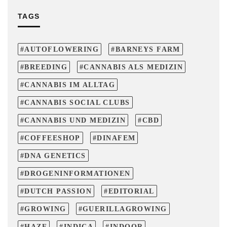
TAGS
AUTOFLOWERING
BARNEYS FARM
BREEDING
CANNABIS ALS MEDIZIN
CANNABIS IM ALLTAG
CANNABIS SOCIAL CLUBS
CANNABIS UND MEDIZIN
CBD
COFFEESHOP
DINAFEM
DNA GENETICS
DROGENINFORMATIONEN
DUTCH PASSION
EDITORIAL
GROWING
GUERILLAGROWING
HAZE
INDICA
INDOOR